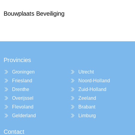
Bouwplaats Beveiliging
Provincies
Groningen
Utrecht
Friesland
Noord-Holland
Drenthe
Zuid-Holland
Overijssel
Zeeland
Flevoland
Brabant
Gelderland
Limburg
Contact